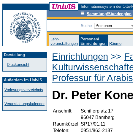
Informationssystem der Otto-F
Sammlung/Stundenplan
Suche:
Lehr-
Personen/
veranstaltungen
Einrichtungen
Räume
Einrichtungen
>>
Fa
Darstellung
Kulturwissenschaft
Druckansicht
Professur für Arabis
Außerdem im UnivIS
Vorlesungsverzeichnis
Dr. Peter Kon
Veranstaltungskalender
Anschrift:
Schillerplatz 17
96047 Bamberg
Raumkürzel:
SP17/01.11
Telefon:
0951/863-2187