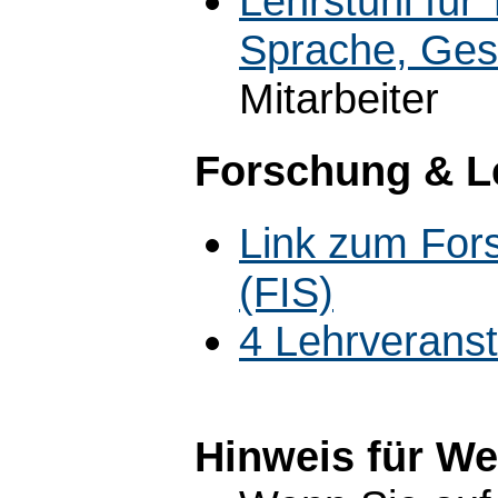
Lehrstuhl für
Sprache, Gesc
Mitarbeiter
Forschung & L
Link zum For
(FIS)
4 Lehrverans
Hinweis für W