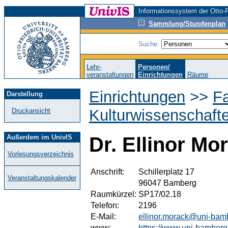
Informationssystem der Otto-F
Sammlung/Stundenplan
Suche:
Lehr-
Personen/
veranstaltungen
Einrichtungen
Räume
Einrichtungen
>>
Fa
Darstellung
Kulturwissenschaft
Druckansicht
Außerdem im UnivIS
Dr. Ellinor Mo
Vorlesungsverzeichnis
Anschrift:
Schillerplatz 17
Veranstaltungskalender
96047 Bamberg
Raumkürzel:
SP17/02.18
Telefon:
2196
E-Mail:
ellinor.morack@uni-bam
www:
https://www.uni-bamberg