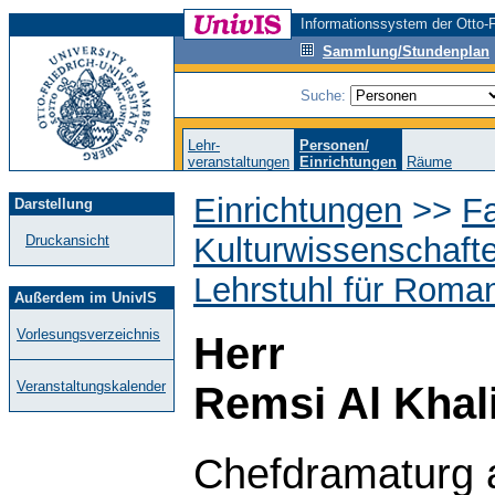
Informationssystem der Otto-F
Sammlung/Stundenplan
Suche:
Lehr-
Personen/
veranstaltungen
Einrichtungen
Räume
Einrichtungen
>>
Fa
Darstellung
Kulturwissenschaft
Druckansicht
Lehrstuhl für Roman
Außerdem im UnivIS
Vorlesungsverzeichnis
Herr
Veranstaltungskalender
Remsi Al Khali
Chefdramaturg 