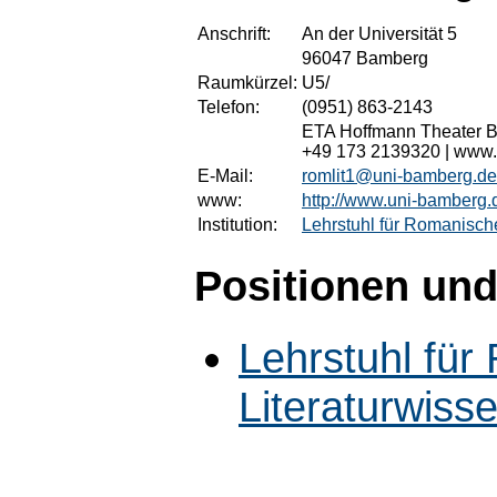
Anschrift:
An der Universität 5
96047 Bamberg
Raumkürzel:
U5/
Telefon:
(0951) 863-2143
ETA Hoffmann Theater Ba
+49 173 2139320 | www.
E-Mail:
romlit1@uni-bamberg.de
www:
http://www.uni-bamberg.d
Institution:
Lehrstuhl für Romanische
Positionen und
Lehrstuhl fü
Literaturwiss