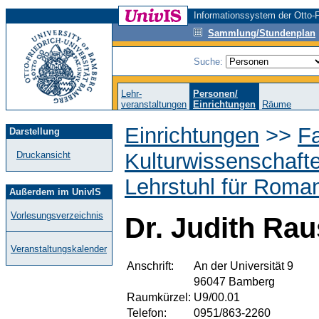
Informationssystem der Otto-F
Sammlung/Stundenplan
Suche:
Lehr-
Personen/
veranstaltungen
Einrichtungen
Räume
Einrichtungen
>>
Fa
Darstellung
Kulturwissenschaft
Druckansicht
Lehrstuhl für Roman
Außerdem im UnivIS
Vorlesungsverzeichnis
Dr. Judith Ra
Veranstaltungskalender
Anschrift:
An der Universität 9
96047 Bamberg
Raumkürzel:
U9/00.01
Telefon:
0951/863-2260