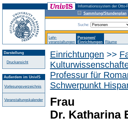
Informationssystem der Otto-F
Sammlung/Stundenplan
Suche:
Lehr-
Personen/
veranstaltungen
Einrichtungen
Räume
Einrichtungen
>>
Fa
Darstellung
Kulturwissenschaft
Druckansicht
Professur für Roman
Außerdem im UnivIS
Schwerpunkt Hispan
Vorlesungsverzeichnis
Frau
Veranstaltungskalender
Dr. Katharina 