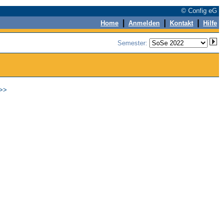
© Config eG
|
|
|
Home
Anmelden
Kontakt
Hilfe
Semester:
>>