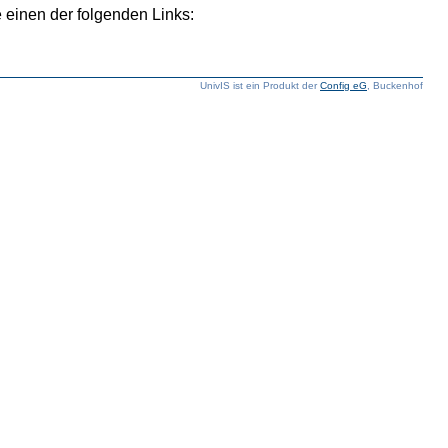
 einen der folgenden Links:
UnivIS ist ein Produkt der
Config eG
, Buckenhof