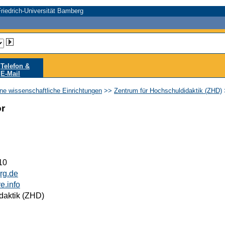
riedrich-Universität Bamberg
Telefon &
E-Mail
ne wissenschaftliche Einrichtungen
>>
Zentrum für Hochschuldidaktik (ZHD)
or
10
rg.de
e.info
daktik (ZHD)