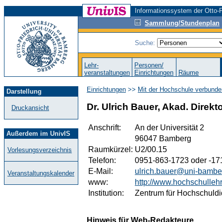
Informationssystem der Otto-F
Sammlung/Stundenplan
Suche:
Lehr-
Personen/
veranstaltungen
Einrichtungen
Räume
Einrichtungen
>>
Mit der Hochschule verbunde
Darstellung
Dr. Ulrich Bauer, Akad. Direkt
Druckansicht
Anschrift:
An der Universität 2
Außerdem im UnivIS
96047 Bamberg
Raumkürzel:
U2/00.15
Vorlesungsverzeichnis
Telefon:
0951-863-1723 oder -17
E-Mail:
ulrich.bauer@uni-bambe
Veranstaltungskalender
www:
http://www.hochschullehr
Institution:
Zentrum für Hochschuldi
Hinweis für Web-Redakteure