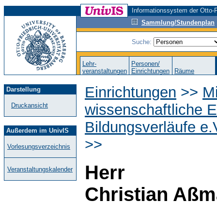
Informationssystem der Otto-F
Sammlung/Stundenplan
Suche:
Lehr-
Personen/
veranstaltungen
Einrichtungen
Räume
Einrichtungen
>>
M
Darstellung
wissenschaftliche E
Druckansicht
Bildungsverläufe e.
Außerdem im UnivIS
>>
Vorlesungsverzeichnis
Herr
Veranstaltungskalender
Christian Aß