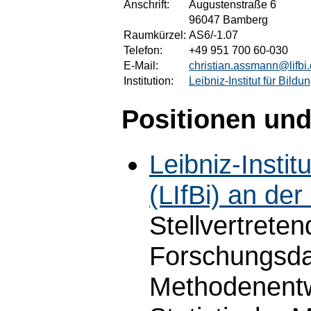
Anschrift:
Augustenstraße 6
96047 Bamberg
Raumkürzel:
AS6/-1.07
Telefon:
+49 951 700 60-030
E-Mail:
christian.assmann@lifbi
Institution:
Leibniz-Institut für Bild
Positionen und
Leibniz-Instit
(LIfBi) an de
Stellvertreten
Forschungsda
Methodenentw