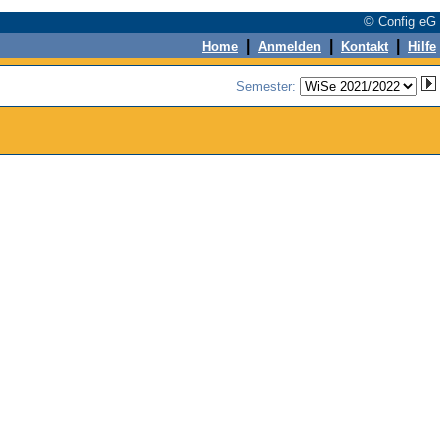
© Config eG
|
|
|
Home
Anmelden
Kontakt
Hilfe
Semester: