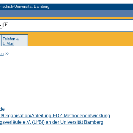
riedrich-Universität Bamberg
Telefon &
E-Mail
en
>>
.de
titut/Organisation/Abteilung-FDZ-Methodenentwicklung
ungsverläufe e.V. (LIfBi) an der Universität Bamberg