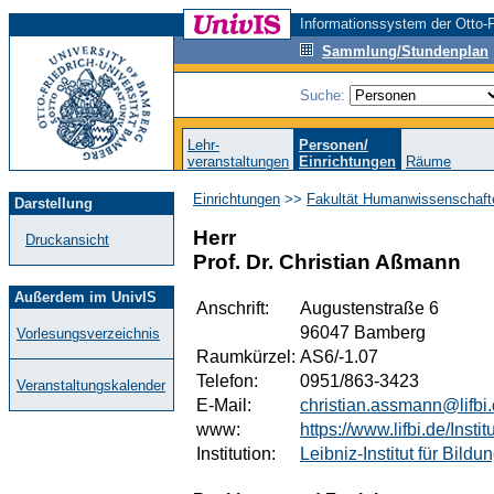
Informationssystem der Otto-F
Sammlung/Stundenplan
Suche:
Lehr-
Personen/
veranstaltungen
Einrichtungen
Räume
Einrichtungen
>>
Fakultät Humanwissenschaft
Darstellung
Herr
Druckansicht
Prof. Dr. Christian Aßmann
Außerdem im UnivIS
Anschrift:
Augustenstraße 6
96047 Bamberg
Vorlesungsverzeichnis
Raumkürzel:
AS6/-1.07
Telefon:
0951/863-3423
Veranstaltungskalender
E-Mail:
christian.assmann@lifbi
www:
https://www.lifbi.de/Ins
Institution:
Leibniz-Institut für Bild