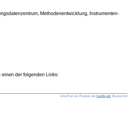
hungsdatenzentrum, Methodenentwicklung, Instrumenten-
 einen der folgenden Links:
UnivIS ist ein Produkt der
Config eG
, Buckenhof