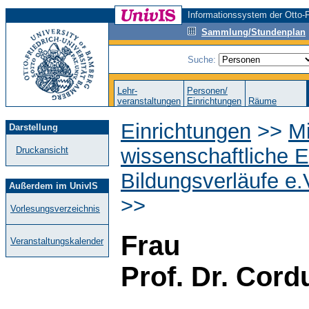
Informationssystem der Otto-F
Sammlung/Stundenplan
Suche:
Lehr-
Personen/
veranstaltungen
Einrichtungen
Räume
Einrichtungen
>>
M
Darstellung
wissenschaftliche E
Druckansicht
Bildungsverläufe e.
Außerdem im UnivIS
>>
Vorlesungsverzeichnis
Frau
Veranstaltungskalender
Prof. Dr. Cordu