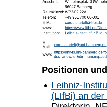
Anschrift:
Wilhelmsplatz 3 (Wilhel
96047 Bamberg
Raumkürzel:
WP3/02.22A
Telefon:
+49 951 700 60-001
E-Mail:
cordula.artelt@lifbi.de
www:
https://www.lifbi.de/Direk
Institution:
Leibniz-Institut für Bild
E-
cordula.artelt@uni-bamberg.de
Mail:
https://univis.uni-bamberg.de/f
www:
dsc=anew/tel&dir=human/pae
Positionen und
Leibniz-Instit
(LIfBi) an de
Direktorin, 