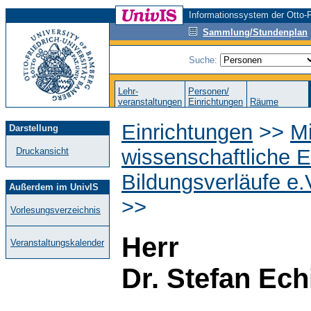
Informationssystem der Otto-F
Sammlung/Stundenplan
Suche:
Lehr-
Personen/
veranstaltungen
Einrichtungen
Räume
Einrichtungen
>>
M
Darstellung
wissenschaftliche E
Druckansicht
Bildungsverläufe e.
Außerdem im UnivIS
>>
Vorlesungsverzeichnis
Herr
Veranstaltungskalender
Dr. Stefan Ech