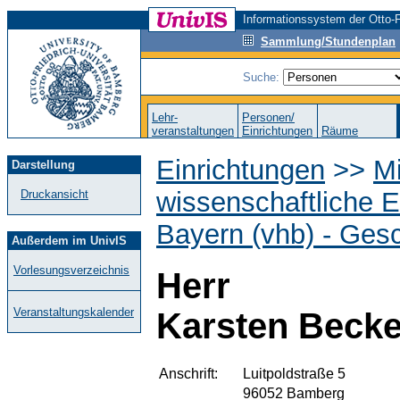
Informationssystem der Otto-F
Sammlung/Stundenplan
Suche:
Lehr-
Personen/
veranstaltungen
Einrichtungen
Räume
Einrichtungen
>>
M
Darstellung
wissenschaftliche E
Druckansicht
Bayern (vhb) - Gesc
Außerdem im UnivIS
Vorlesungsverzeichnis
Herr
Veranstaltungskalender
Karsten Becke
Anschrift:
Luitpoldstraße 5
96052 Bamberg