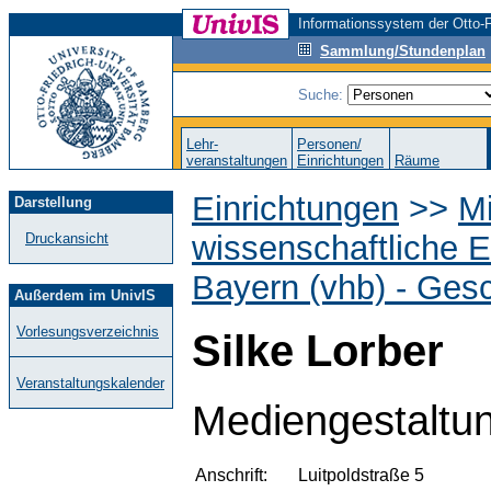
Informationssystem der Otto-F
Sammlung/Stundenplan
Suche:
Lehr-
Personen/
veranstaltungen
Einrichtungen
Räume
Einrichtungen
>>
M
Darstellung
wissenschaftliche E
Druckansicht
Bayern (vhb) - Gesc
Außerdem im UnivIS
Vorlesungsverzeichnis
Silke Lorber
Veranstaltungskalender
Mediengestaltu
Anschrift:
Luitpoldstraße 5