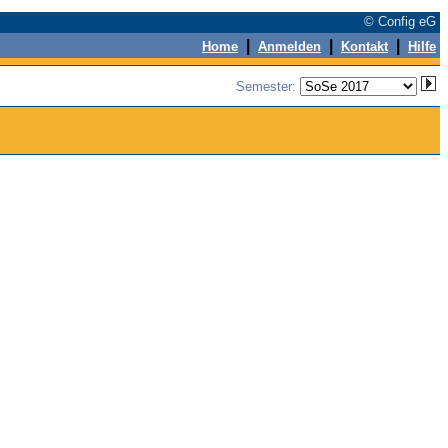
© Config eG
|
|
|
Home
Anmelden
Kontakt
Hilfe
Semester: