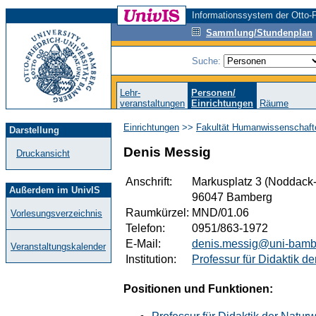
Informationssystem der Otto-F
Sammlung/Stundenplan
Suche:
Lehr-
Personen/
veranstaltungen
Einrichtungen
Räume
Einrichtungen
>>
Fakultät Humanwissenschaft
Darstellung
Denis Messig
Druckansicht
Anschrift:
Markusplatz 3 (Noddack
Außerdem im UnivIS
96047 Bamberg
Raumkürzel:
MND/01.06
Vorlesungsverzeichnis
Telefon:
0951/863-1972
E-Mail:
denis.messig@uni-bamb
Veranstaltungskalender
Institution:
Professur für Didaktik d
Positionen und Funktionen: