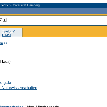
riedrich-Universität Bamberg
Telefon &
E-Mail
en
>>
-Haus)
erg.de
er Naturwissenschaften