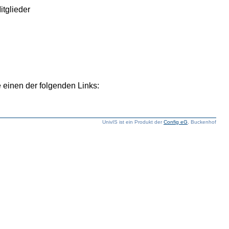
Mitglieder
 einen der folgenden Links:
UnivIS ist ein Produkt der
Config eG
, Buckenhof