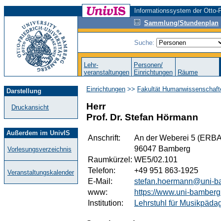
Informationssystem der Otto-F
Sammlung/Stundenplan
Suche:
Lehr-
Personen/
veranstaltungen
Einrichtungen
Räume
Einrichtungen
>>
Fakultät Humanwissenschaft
Darstellung
Herr
Druckansicht
Prof. Dr. Stefan Hörmann
Außerdem im UnivIS
Anschrift:
An der Weberei 5 (ERBA
96047 Bamberg
Vorlesungsverzeichnis
Raumkürzel:
WE5/02.101
Telefon:
+49 951 863-1925
Veranstaltungskalender
E-Mail:
stefan.hoermann@uni-b
www:
https://www.uni-bamber
Institution:
Lehrstuhl für Musikpäda