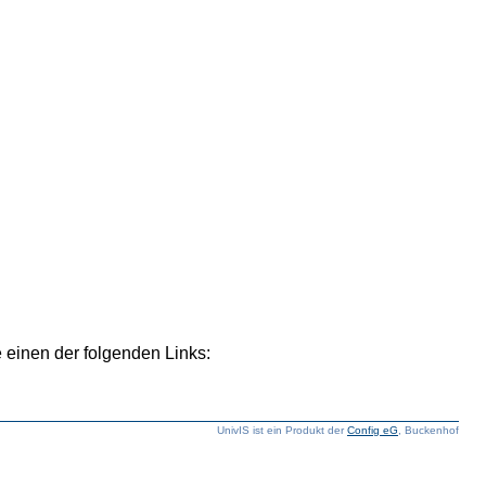
 einen der folgenden Links:
UnivIS ist ein Produkt der
Config eG
, Buckenhof