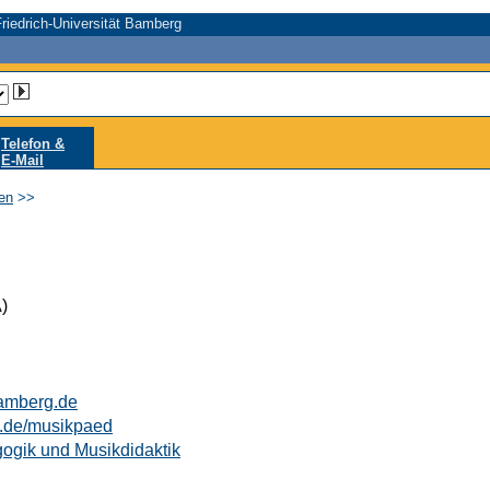
riedrich-Universität Bamberg
Telefon &
E-Mail
en
>>
)
amberg.de
g.de/musikpaed
gogik und Musikdidaktik