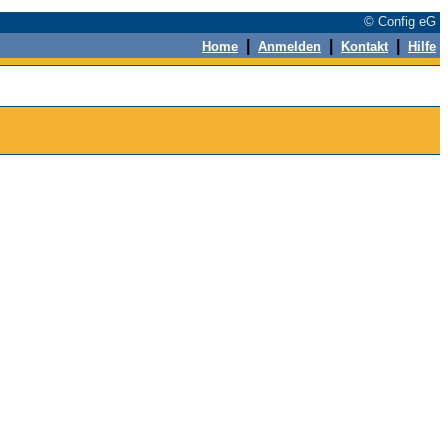
© Config eG
|
|
|
Home
Anmelden
Kontakt
Hilfe