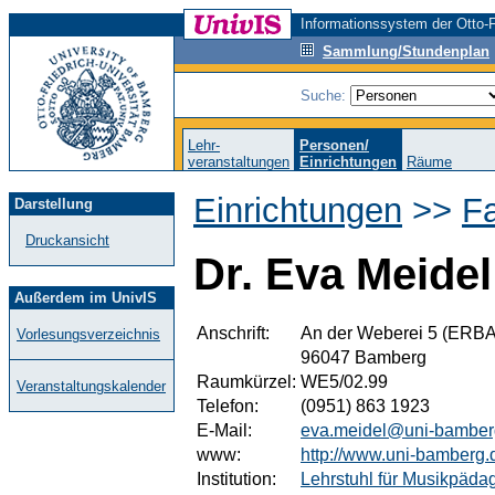
Informationssystem der Otto-F
Sammlung/Stundenplan
Suche:
Lehr-
Personen/
veranstaltungen
Einrichtungen
Räume
Einrichtungen
>>
F
Darstellung
Druckansicht
Dr. Eva Meidel
Außerdem im UnivIS
Anschrift:
An der Weberei 5 (ERBA
Vorlesungsverzeichnis
96047 Bamberg
Raumkürzel:
WE5/02.99
Veranstaltungskalender
Telefon:
(0951) 863 1923
E-Mail:
eva.meidel@uni-bamber
www:
http://www.uni-bamberg
Institution:
Lehrstuhl für Musikpäda