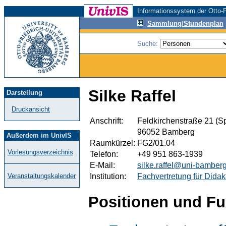
Informationssystem der Otto-F
Sammlung/Stundenplan
Suche:
Silke Raffel
Darstellung
Druckansicht
Anschrift:
Feldkirchenstraße 21 (Sp
96052 Bamberg
Außerdem im UnivIS
Raumkürzel:
FG2/01.04
Vorlesungsverzeichnis
Telefon:
+49 951 863-1939
E-Mail:
silke.raffel@uni-bamber
Institution:
Fachvertretung für Didak
Veranstaltungskalender
Positionen und Fu