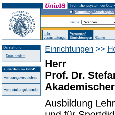
Informationssystem der Otto-F
Sammlung/Stundenplan
Suche:
Lehr-
Personen/
veranstaltungen
Einrichtungen
Räume
Einrichtungen
>>
H
Darstellung
Druckansicht
Herr
Außerdem im UnivIS
Prof. Dr. Stefa
Vorlesungsverzeichnis
Akademischer 
Veranstaltungskalender
Ausbildung Lehr
und für Sportdi