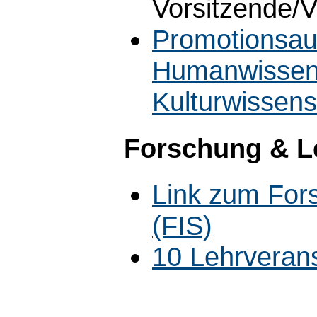
Vorsitzende/V
Promotionsaus
Humanwissens
Kulturwissen
Forschung & L
Link zum For
(FIS)
10 Lehrveran