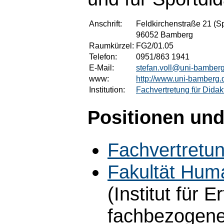
Anschrift:
Feldkirchenstraße 21 (Sp
96052 Bamberg
Raumkürzel:
FG2/01.05
Telefon:
0951/863 1941
E-Mail:
stefan.voll@uni-bamber
www:
http://www.uni-bamberg.d
Institution:
Fachvertretung für Didak
Positionen und
Fachvertretun
Fakultät Hum
(Institut für
fachbezogenen