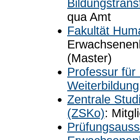
Bildungstrans
qua Amt
Fakultät Hum
Erwachsenenb
(Master)
Professur fü
Weiterbildung
Zentrale Stu
(ZSKo)
: Mitgl
Prüfungsauss