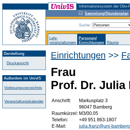
Informationssystem der Otto-F
Sammlung/Stundenplan
Suche:
Lehr-
Personen/
veranstaltungen
Einrichtungen
Räume
Einrichtungen
>>
F
Darstellung
Druckansicht
Frau
Außerdem im UnivIS
Prof. Dr. Julia
Vorlesungsverzeichnis
Anschrift:
Markusplatz 3
Veranstaltungskalender
96047 Bamberg
Raumkürzel:
M3/00.05
Telefon:
+49 951 863-1807
E-Mail:
julia.franz@uni-bamberg