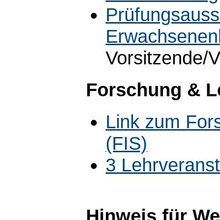
Prüfungsauss
Erwachsenenb
Vorsitzende/V
Forschung & L
Link zum For
(FIS)
3 Lehrverans
Hinweis für W