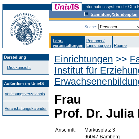
Informationssystem der Otto-F
Sammlung/Stundenplan
Suche:
Lehr-
Personen/
veranstaltungen
Einrichtungen
Räume
Einrichtungen
>>
F
Darstellung
Institut für Erzieh
Druckansicht
Erwachsenenbildung
Außerdem im UnivIS
Vorlesungsverzeichnis
Frau
Veranstaltungskalender
Prof. Dr. Julia
Anschrift:
Markusplatz 3
96047 Bamberg