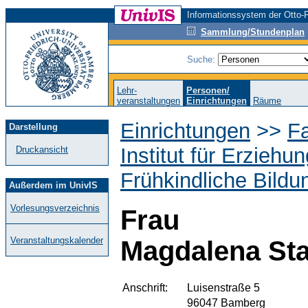
Informationssystem der Otto-F
Sammlung/Stundenplan
Suche:
Lehr-
Personen/
veranstaltungen
Einrichtungen
Räume
Einrichtungen
>>
F
Darstellung
Institut für Erzieh
Druckansicht
Frühkindliche Bild
Außerdem im UnivIS
Vorlesungsverzeichnis
Frau
Veranstaltungskalender
Magdalena St
Anschrift:
Luisenstraße 5
96047 Bamberg