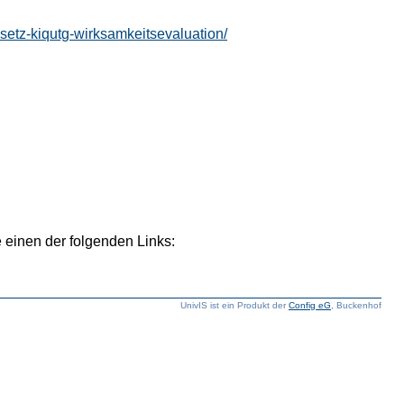
setz-kiqutg-wirksamkeitsevaluation/
 einen der folgenden Links:
UnivIS ist ein Produkt der
Config eG
, Buckenhof