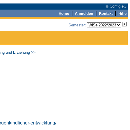
© Config eG
|
|
|
Home
Anmelden
Kontakt
Hilfe
Semester:
dung und Erziehung
>>
fruehkindlicher-entwicklung/