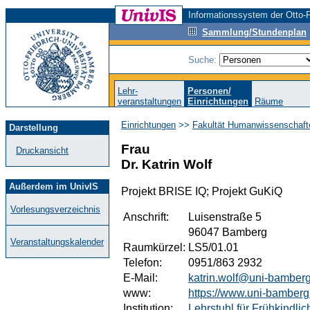
Informationssystem der Otto-F
Sammlung/Stundenplan
Suche:
Lehr-
Personen/
veranstaltungen
Einrichtungen
Räume
Einrichtungen
>>
Fakultät Humanwissenschaft
Darstellung
Frau
Druckansicht
Dr. Katrin Wolf
Außerdem im UnivIS
Projekt BRISE IQ; Projekt GuKiQ
Vorlesungsverzeichnis
Anschrift:
Luisenstraße 5
96047 Bamberg
Veranstaltungskalender
Raumkürzel:
LS5/01.01
Telefon:
0951/863 2932
E-Mail:
katrin.wolf@uni-bamber
www:
https://www.uni-bamberg.
Institution:
Lehrstuhl für Frühkindli