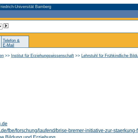
riedrich-Universität Bamberg
Telefon &
E-Mail
en
>>
Institut für Erziehungswissenschaft
>>
Lehrstuhl für Frühkindliche Bil
g.de
de/fbe/forschung/laufend/brise-bremer-initiative-zur-staerkung-
che Bildung und Erziehung