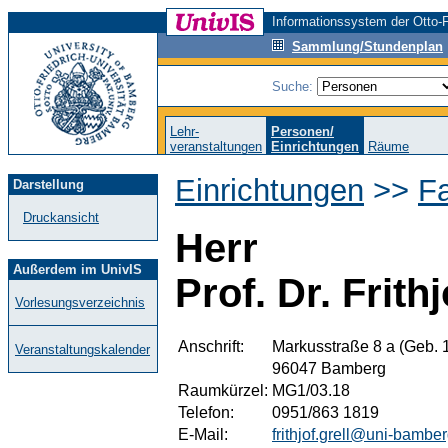
Informationssystem der Otto-F
Sammlung/Stundenplan
Suche:
Lehr-
Personen/
veranstaltungen
Einrichtungen
Räume
Einrichtungen
>>
F
Darstellung
Druckansicht
Herr
Außerdem im UnivIS
Prof. Dr. Frithj
Vorlesungsverzeichnis
Anschrift:
Markusstraße 8 a (Geb. 
Veranstaltungskalender
96047 Bamberg
Raumkürzel:
MG1/03.18
Telefon:
0951/863 1819
E-Mail:
frithjof.grell@uni-bambe