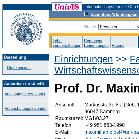
Informationssystem der Otto-F
Sammlung/Stundenplan
Suche:
Lehr-
Personen/
veranstaltungen
Einrichtungen
Räume
Einrichtungen
>>
Fa
Darstellung
Wirtschaftswissens
Druckansicht
Außerdem im UnivIS
Prof. Dr. Maxi
Vorlesungsverzeichnis
Anschrift:
Markusstraße 8 a (Geb. 
Veranstaltungskalender
96047 Bamberg
Raumkürzel:
MG1/03.27
Telefon:
+49 951 863-1990
E-Mail:
maximilian.pfost@uni-b
www:
https://www.uni-bamber