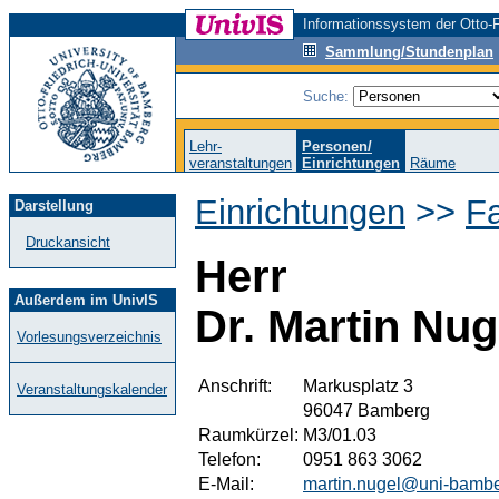
Informationssystem der Otto-F
Sammlung/Stundenplan
Suche:
Lehr-
Personen/
veranstaltungen
Einrichtungen
Räume
Einrichtungen
>>
F
Darstellung
Druckansicht
Herr
Außerdem im UnivIS
Dr. Martin Nuge
Vorlesungsverzeichnis
Anschrift:
Markusplatz 3
Veranstaltungskalender
96047 Bamberg
Raumkürzel:
M3/01.03
Telefon:
0951 863 3062
E-Mail:
martin.nugel@uni-bambe