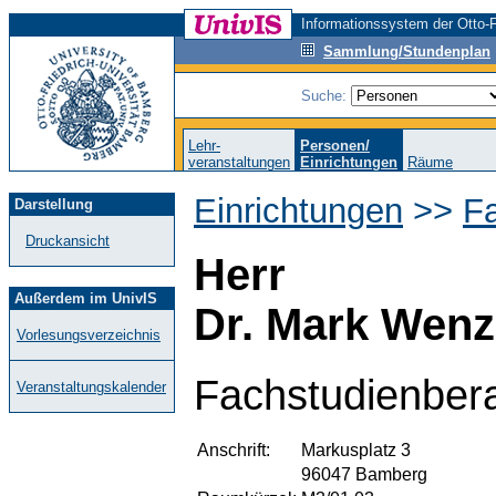
Informationssystem der Otto-F
Sammlung/Stundenplan
Suche:
Lehr-
Personen/
veranstaltungen
Einrichtungen
Räume
Einrichtungen
>>
F
Darstellung
Druckansicht
Herr
Außerdem im UnivIS
Dr. Mark Wenz
Vorlesungsverzeichnis
Fachstudienber
Veranstaltungskalender
Anschrift:
Markusplatz 3
96047 Bamberg