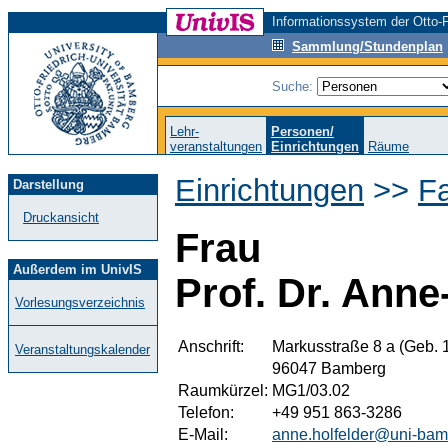
Informationssystem der Otto-F
Sammlung/Stundenplan
Suche:
Lehr-
Personen/
veranstaltungen
Einrichtungen
Räume
Einrichtungen
>>
F
Darstellung
Druckansicht
Frau
Außerdem im UnivIS
Prof. Dr. Anne
Vorlesungsverzeichnis
Anschrift:
Markusstraße 8 a (Geb. 
Veranstaltungskalender
96047 Bamberg
Raumkürzel:
MG1/03.02
Telefon:
+49 951 863-3286
E-Mail:
anne.holfelder@uni-bam