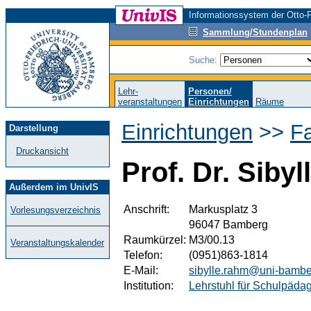
Informationssystem der Otto-F
Sammlung/Stundenplan
Suche:
Lehr-
Personen/
veranstaltungen
Einrichtungen
Räume
Einrichtungen
>>
F
Darstellung
Druckansicht
Prof. Dr. Siby
Außerdem im UnivIS
Anschrift:
Markusplatz 3
Vorlesungsverzeichnis
96047 Bamberg
Raumkürzel:
M3/00.13
Veranstaltungskalender
Telefon:
(0951)863-1814
E-Mail:
sibylle.rahm@uni-bambe
Institution:
Lehrstuhl für Schulpäda