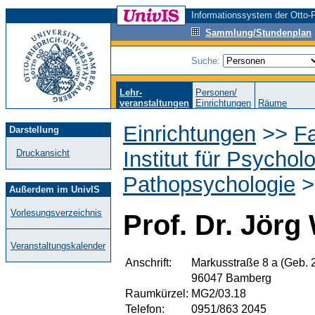
Informationssystem der Otto-F
Sammlung/Stundenplan
Suche:
Lehr-
Personen/
veranstaltungen
Einrichtungen
Räume
Einrichtungen
>>
F
Darstellung
Institut für Psychol
Druckansicht
Pathopsychologie
>
Außerdem im UnivIS
Vorlesungsverzeichnis
Prof. Dr. Jörg
Veranstaltungskalender
Anschrift:
Markusstraße 8 a (Geb. 
96047 Bamberg
Raumkürzel:
MG2/03.18
Telefon:
0951/863 2045