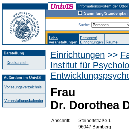
Informationssystem der Otto-F
Sammlung/Stundenplan
Suche:
Lehr-
Personen/
veranstaltungen
Einrichtungen
Räume
Einrichtungen
>>
F
Darstellung
Institut für Psychol
Druckansicht
Entwicklungspsycho
Außerdem im UnivIS
Vorlesungsverzeichnis
Frau
Veranstaltungskalender
Dr. Dorothea 
Anschrift:
Steinertstraße 1
96047 Bamberg