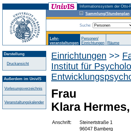
Informationssystem der Otto-F
Sammlung/Stundenplan
Suche:
Lehr-
Personen/
veranstaltungen
Einrichtungen
Räume
Einrichtungen
>>
F
Darstellung
Institut für Psychol
Druckansicht
Entwicklungspsycho
Außerdem im UnivIS
Vorlesungsverzeichnis
Frau
Veranstaltungskalender
Klara Hermes,
Anschrift:
Steinertstraße 1
96047 Bamberg