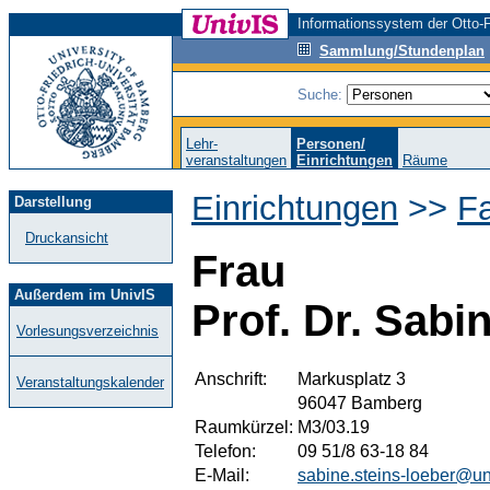
Informationssystem der Otto-F
Sammlung/Stundenplan
Suche:
Lehr-
Personen/
veranstaltungen
Einrichtungen
Räume
Einrichtungen
>>
F
Darstellung
Druckansicht
Frau
Außerdem im UnivIS
Prof. Dr. Sabi
Vorlesungsverzeichnis
Anschrift:
Markusplatz 3
Veranstaltungskalender
96047 Bamberg
Raumkürzel:
M3/03.19
Telefon:
09 51/8 63-18 84
E-Mail:
sabine.steins-loeber@u