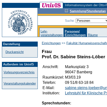
Informationssystem der Otto-F
Sammlung/Stundenplan
Suche:
Lehr-
Personen/
veranstaltungen
Einrichtungen
Räume
Einrichtungen
>>
Fakultät Humanwissenschaft
Darstellung
Frau
Druckansicht
Prof. Dr. Sabine Steins-Löber
Außerdem im UnivIS
Anschrift:
Markusplatz 3
96047 Bamberg
Vorlesungsverzeichnis
Raumkürzel:
M3/03.19
Telefon:
09 51/8 63-18 84
Veranstaltungskalender
E-Mail:
sabine.steins-loeber@u
Institution:
Lehrstuhl für Klinische 
Sprechstunden: