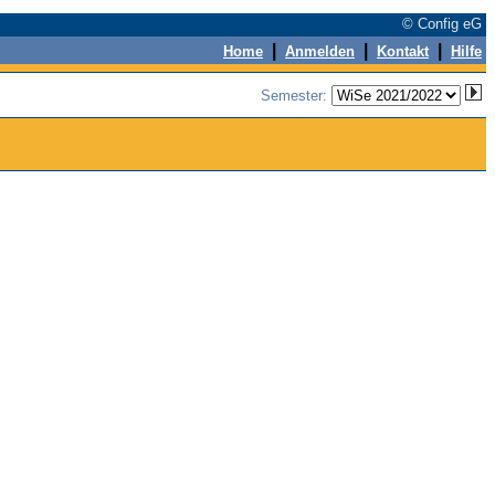
© Config eG
|
|
|
Home
Anmelden
Kontakt
Hilfe
Semester: