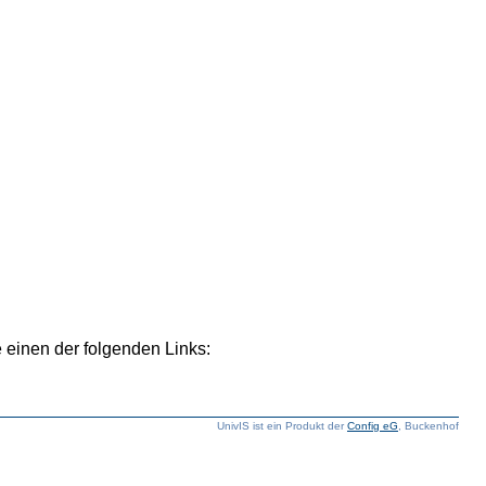
 einen der folgenden Links:
UnivIS ist ein Produkt der
Config eG
, Buckenhof