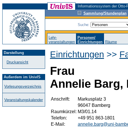
Informationssystem der Otto-F
Sammlung/Stundenplan
Suche:
Lehr-
Personen/
veranstaltungen
Einrichtungen
Räume
Einrichtungen
>>
F
Darstellung
Druckansicht
Frau
Außerdem im UnivIS
Annelie Barg, 
Vorlesungsverzeichnis
Anschrift:
Markusplatz 3
Veranstaltungskalender
96047 Bamberg
Raumkürzel:
M3/01.14
Telefon:
+49 951 863-1801
E-Mail:
annelie.barg@uni-bamb