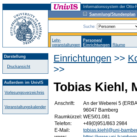
Informationssystem der Otto-F
Sammlung/Stundenplan
Suche:
Lehr-
Personen/
veranstaltungen
Einrichtungen
Räume
Einrichtungen
>>
K
Darstellung
>>
Druckansicht
Außerdem im UnivIS
Tobias Kiehl, 
Vorlesungsverzeichnis
Anschrift:
An der Weberei 5 (ERBA
Veranstaltungskalender
96047 Bamberg
Raumkürzel:
WE5/01.081
Telefon:
+49(0)951/863 2984
E-Mail:
tobias.kiehl@uni-bambe
www:
https://www.uni-bamberg