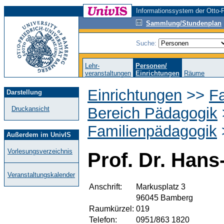
Informationssystem der Otto-F
Sammlung/Stundenplan
Suche:
Lehr-
Personen/
veranstaltungen
Einrichtungen
Räume
Einrichtungen
>>
Fa
Darstellung
Bereich Pädagogik
Druckansicht
Familienpädagogik
Außerdem im UnivIS
Vorlesungsverzeichnis
Prof. Dr. Han
Veranstaltungskalender
Anschrift:
Markusplatz 3
96045 Bamberg
Raumkürzel:
019
Telefon:
0951/863 1820