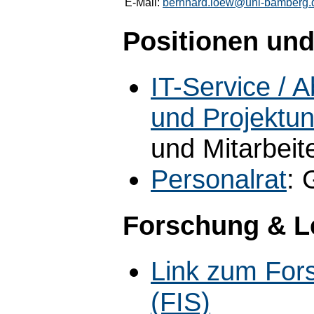
E-Mail:
bernhard.loew@uni-bamberg.
Positionen und
IT-Service / A
und Projektun
und Mitarbeit
Personalrat
: 
Forschung & L
Link zum For
(FIS)