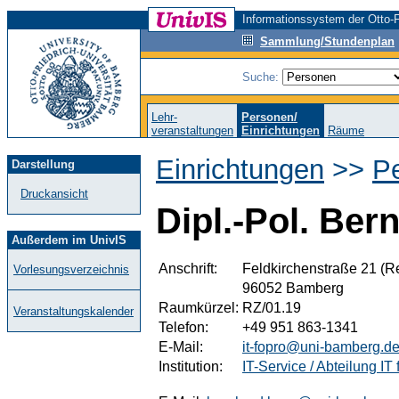
Informationssystem der Otto-F
Sammlung/Stundenplan
Suche:
Lehr-
Personen/
veranstaltungen
Einrichtungen
Räume
Einrichtungen
>>
Pe
Darstellung
Druckansicht
Dipl.-Pol. Be
Außerdem im UnivIS
Anschrift:
Feldkirchenstraße 21 (
Vorlesungsverzeichnis
96052 Bamberg
Raumkürzel:
RZ/01.19
Veranstaltungskalender
Telefon:
+49 951 863-1341
E-Mail:
it-fopro@uni-bamberg.d
Institution:
IT-Service / Abteilung I