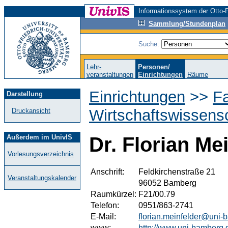
Informationssystem der Otto-F
Sammlung/Stundenplan
Suche:
Lehr-
Personen/
veranstaltungen
Einrichtungen
Räume
Einrichtungen
>>
Fa
Darstellung
Wirtschaftswissens
Druckansicht
Außerdem im UnivIS
Dr. Florian Me
Vorlesungsverzeichnis
Anschrift:
Feldkirchenstraße 21
Veranstaltungskalender
96052 Bamberg
Raumkürzel:
F21/00.79
Telefon:
0951/863-2741
E-Mail:
florian.meinfelder@uni-
www:
http://www.uni-bamberg.d