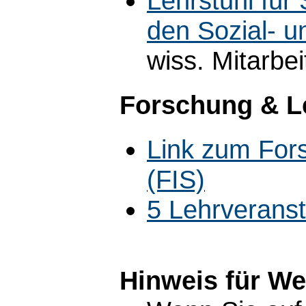
Lehrstuhl für 
den Sozial- u
wiss. Mitarbe
Forschung & L
Link zum For
(FIS)
5 Lehrverans
Hinweis für W