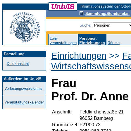
Informationssystem der Otto-F
Sammlung/Stundenplan
Suche:
Lehr-
Personen/
veranstaltungen
Einrichtungen
Räume
Einrichtungen
>>
Fa
Darstellung
Wirtschaftswissens
Druckansicht
Außerdem im UnivIS
Frau
Vorlesungsverzeichnis
Prof. Dr. Anne
Veranstaltungskalender
Anschrift:
Feldkirchenstraße 21
96052 Bamberg
Raumkürzel:
F21/00.73