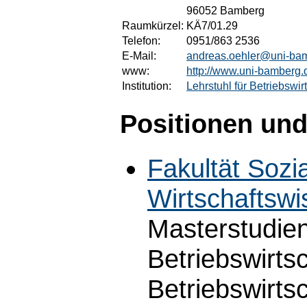
96052 Bamberg
Raumkürzel:
KÄ7/01.29
Telefon:
0951/863 2536
E-Mail:
andreas.oehler@uni-ba
www:
http://www.uni-bamberg.d
Institution:
Lehrstuhl für Betriebswir
Positionen und
Fakultät Sozi
Wirtschaftswi
Masterstudie
Betriebswirts
Betriebswirts