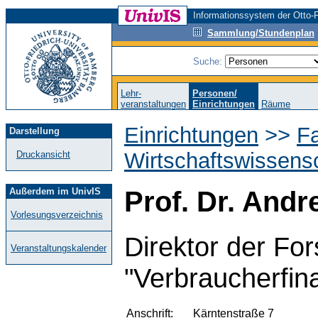
Informationssystem der Otto-F
Sammlung/Stundenplan
Suche:
Lehr-
Personen/
veranstaltungen
Einrichtungen
Räume
Einrichtungen
>>
Fa
Darstellung
Wirtschaftswissens
Druckansicht
Außerdem im UnivIS
Prof. Dr. Andr
Vorlesungsverzeichnis
Direktor der Fo
Veranstaltungskalender
"Verbraucherfin
Anschrift:
Kärntenstraße 7