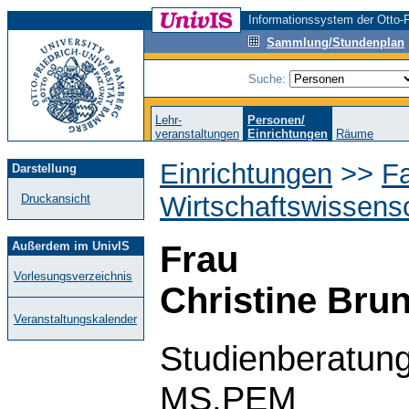
Informationssystem der Otto-F
Sammlung/Stundenplan
Suche:
Lehr-
Personen/
veranstaltungen
Einrichtungen
Räume
Einrichtungen
>>
Fa
Darstellung
Wirtschaftswissens
Druckansicht
Außerdem im UnivIS
Frau
Vorlesungsverzeichnis
Christine Bru
Veranstaltungskalender
Studienberatun
MS,PEM