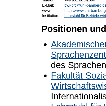
Telefon:
+49 951 863-2090
E-Mail:
bwl-bfc@uni-bamberg.d
www:
https://www.uni-bamberg.
Institution:
Lehrstuhl für Betriebswir
Positionen und
Akademischer
Sprachenzen
des Sprache
Fakultät Sozi
Wirtschaftswi
International