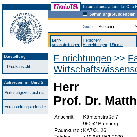
Informationssystem der Otto-F
Sammlung/Stundenplan
Suche:
Lehr-
Personen/
veranstaltungen
Einrichtungen
Räume
Einrichtungen
>>
Fa
Darstellung
Wirtschaftswissens
Druckansicht
Außerdem im UnivIS
Herr
Vorlesungsverzeichnis
Prof. Dr. Matt
Veranstaltungskalender
Anschrift:
Kärntenstraße 7
96052 Bamberg
Raumkürzel:
KÄ7/01.26