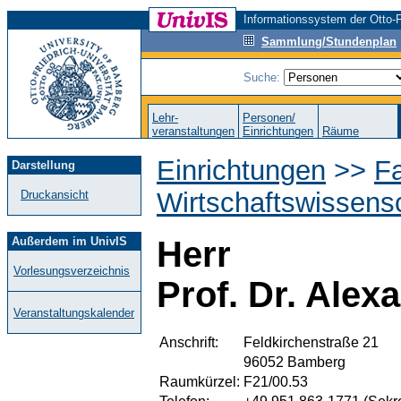
Informationssystem der Otto-F
Sammlung/Stundenplan
Suche:
Lehr-
Personen/
veranstaltungen
Einrichtungen
Räume
Einrichtungen
>>
Fa
Darstellung
Wirtschaftswissens
Druckansicht
Außerdem im UnivIS
Herr
Vorlesungsverzeichnis
Prof. Dr. Alex
Veranstaltungskalender
Anschrift:
Feldkirchenstraße 21
96052 Bamberg
Raumkürzel:
F21/00.53