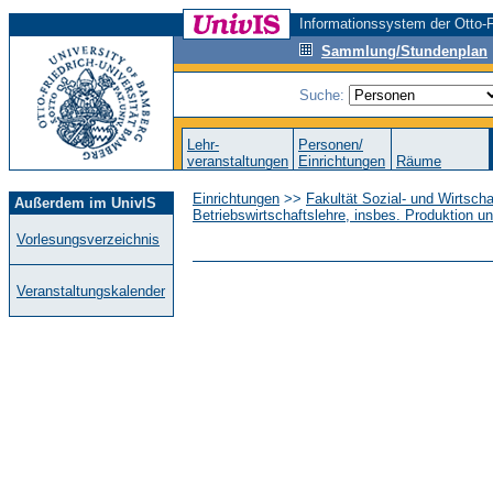
Informationssystem der Otto-F
Sammlung/Stundenplan
Suche:
Lehr-
Personen/
veranstaltungen
Einrichtungen
Räume
Einrichtungen
>>
Fakultät Sozial- und Wirtsch
Außerdem im UnivIS
Betriebswirtschaftslehre, insbes. Produktion un
Vorlesungsverzeichnis
Veranstaltungskalender