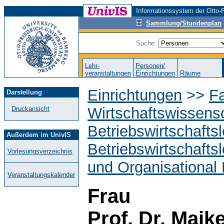
Informationssystem der Otto-F
Sammlung/Stundenplan
Suche:
Lehr-
Personen/
veranstaltungen
Einrichtungen
Räume
Einrichtungen
>>
Fa
Darstellung
Wirtschaftswissens
Druckansicht
Betriebswirtschafts
Außerdem im UnivIS
Betriebswirtschaft
Vorlesungsverzeichnis
und Organisational
Veranstaltungskalender
Frau
Prof. Dr. Mai