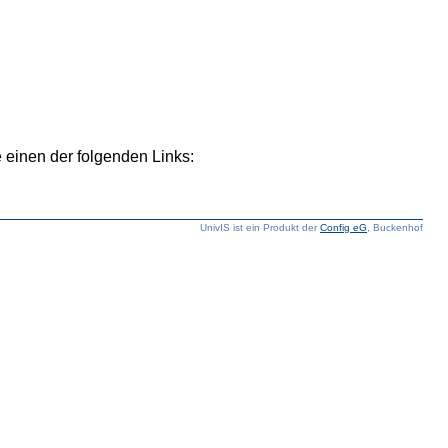
 einen der folgenden Links:
UnivIS ist ein Produkt der
Config eG
, Buckenhof