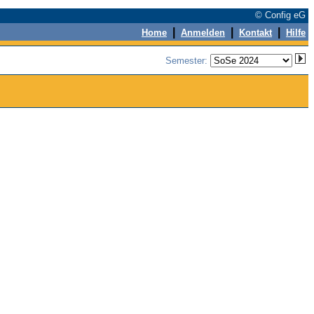
© Config eG
|
|
|
Home
Anmelden
Kontakt
Hilfe
Semester: