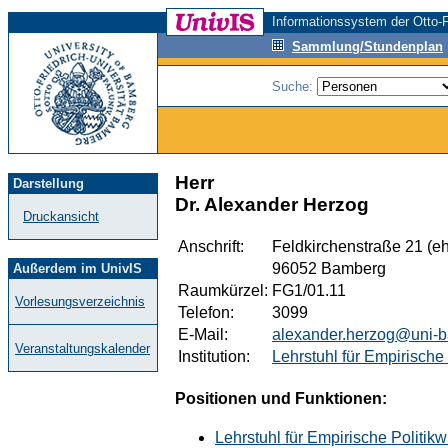
Informationssystem der Otto-F
Sammlung/Stundenplan
Suche:
Herr
Darstellung
Dr. Alexander Herzog
Druckansicht
Anschrift:
Feldkirchenstraße 21 (eh
96052 Bamberg
Außerdem im UnivIS
Raumkürzel:
FG1/01.11
Vorlesungsverzeichnis
Telefon:
3099
E-Mail:
alexander.herzog@uni-
Veranstaltungskalender
Institution:
Lehrstuhl für Empirische
Positionen und Funktionen:
Lehrstuhl für Empirische Politik