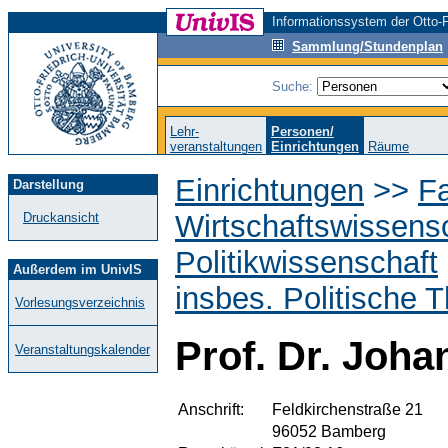
Informationssystem der Otto-F
Sammlung/Stundenplan
Suche:
Lehr-
Personen/
veranstaltungen
Einrichtungen
Räume
Einrichtungen
>>
Fa
Darstellung
Wirtschaftswissens
Druckansicht
Politikwissenschaft
Außerdem im UnivIS
insbes. Politische T
Vorlesungsverzeichnis
Prof. Dr. Joh
Veranstaltungskalender
Anschrift:
Feldkirchenstraße 21
96052 Bamberg