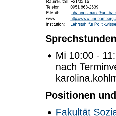
Raumkürzel:
F21/03.16
Telefon:
0951 863-2639
E-Mail:
johannes.marx@uni-bam
www:
http://www.uni-bamberg.d
Institution:
Lehrstuhl für Politikwiss
Sprechstunden
Mi 10:00 - 11
nach Terminve
karolina.koh
Positionen und
Fakultät Sozi