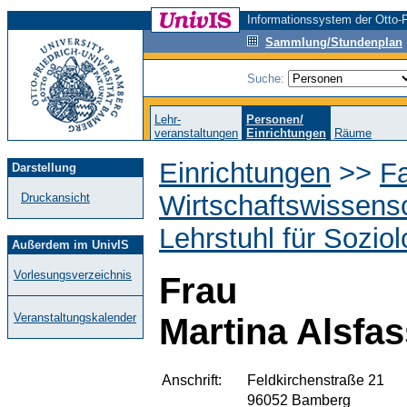
Informationssystem der Otto-F
Sammlung/Stundenplan
Suche:
Lehr-
Personen/
veranstaltungen
Einrichtungen
Räume
Einrichtungen
>>
Fa
Darstellung
Wirtschaftswissens
Druckansicht
Lehrstuhl für Soziol
Außerdem im UnivIS
Vorlesungsverzeichnis
Frau
Veranstaltungskalender
Martina Alsfas
Anschrift:
Feldkirchenstraße 21
96052 Bamberg