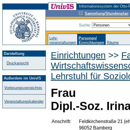
Informationssystem der Otto-F
Sammlung/Stundenplan
Suche:
Lehr-
Personen/
veranstaltungen
Einrichtungen
Räume
Einrichtungen
>>
Fa
Darstellung
Wirtschaftswissens
Druckansicht
Lehrstuhl für Soziol
Außerdem im UnivIS
Vorlesungsverzeichnis
Frau
Veranstaltungskalender
Dipl.-Soz. Irin
Anschrift:
Feldkirchenstraße 21 (eh
96052 Bamberg