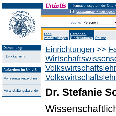
Informationssystem der Otto-F
Sammlung/Stundenplan
Suche:
Lehr-
Personen/
veranstaltungen
Einrichtungen
Räume
Einrichtungen
>>
Fa
Darstellung
Wirtschaftswissens
Druckansicht
Volkswirtschaftsleh
Außerdem im UnivIS
Volkswirtschaftsleh
Vorlesungsverzeichnis
Dr. Stefanie S
Veranstaltungskalender
Wissenschaftlich