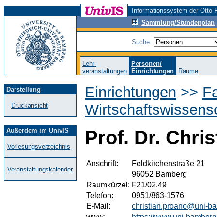
Informationssystem der Otto-F
Sammlung/Stundenplan
Suche:
Lehr-
Personen/
veranstaltungen
Einrichtungen
Räume
Einrichtungen
>>
Fa
Darstellung
Wirtschaftswissens
Druckansicht
Außerdem im UnivIS
Prof. Dr. Chri
Vorlesungsverzeichnis
Anschrift:
Feldkirchenstraße 21
Veranstaltungskalender
96052 Bamberg
Raumkürzel:
F21/02.49
Telefon:
0951/863-1576
E-Mail:
christian.proano@uni-b
www:
https://www.uni-bamberg.